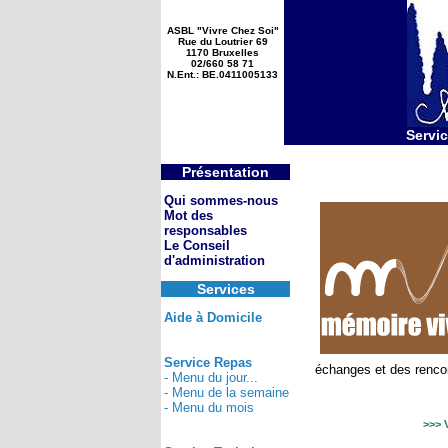
ASBL "Vivre Chez Soi"
Rue du Loutrier 69
1170 Bruxelles
02/660 58 71
N.Ent.: BE.0411005133
Servic
Présentation
Qui sommes-nous
Mot des
responsables
Le Conseil
d'administration
Services
Aide à Domicile
Service Repas
échanges et des rencon
- Menu du jour...
- Menu de la semaine
- Menu du mois
>>> 