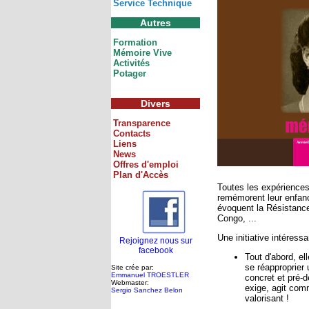
Service Technique
Autres
Formation
Mémoire Vive
Activités
Potager
Divers
Transparence
Contacts
Liens
News
Offres d'emploi
Plan d'Accès
Toutes les expériences
remémorent leur enfance
évoquent la Résistance
Congo, ...
Une initiative intéressan
Rejoignez nous sur
facebook
Tout d'abord, el
se réapproprier 
Site crée par:
Emmanuel TROESTLER
concret et pré-d
Webmaster:
exige, agit comm
Sergio Sanchez Belon
valorisant !