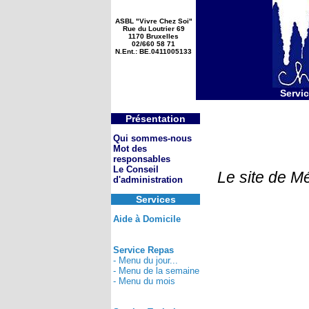
ASBL "Vivre Chez Soi"
Rue du Loutrier 69
1170 Bruxelles
02/660 58 71
N.Ent.: BE.0411005133
Servic
Présentation
Qui sommes-nous
Mot des
responsables
Le Conseil
Le site de M
d'administration
Services
Aide à Domicile
Service Repas
- Menu du jour...
- Menu de la semaine
- Menu du mois