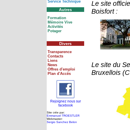
Service Technique
Le site offi
Autres
Boisfort :
Formation
Mémoire Vive
Activités
Potager
Divers
Transparence
Contacts
Liens
Le site du S
News
Offres d'emploi
Bruxellois (
Plan d'Accès
Rejoignez nous sur
facebook
Site crée par:
Emmanuel TROESTLER
Webmaster:
Sergio Sanchez Belon