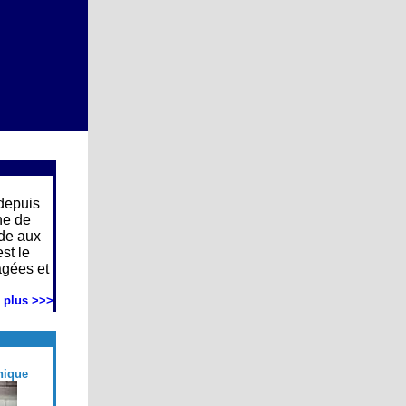
depuis
ne de
ide aux
est le
âgées et
 plus >>>
nique