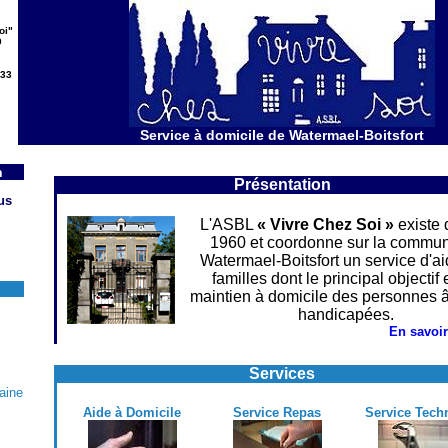
oi"
9
133
Service à domicile de Watermael-Boitsfort
n
Présentation
us
L'ASBL
« Vivre Chez Soi »
existe 
1960 et coordonne sur la commu
Watermael-Boitsfort un service d'a
familles dont le principal objectif 
maintien à domicile des personnes 
handicapées.
En savoir
Services
aine
Aide à Domicile
Service Repas
Service Tech