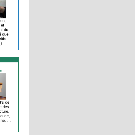
ien,
 et
nt du
i que
tits
.)
...
t's de
e des
cture,
ouce,
hé, ...