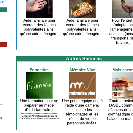
ue
Aide familiale pour
Aide familiale pour
Pour l'entret
exercer des tâches
exercer des tâches
l'adaptation
polyvalentes ainsi
polyvalentes ainsi
l'aménageme
qu'une aide ménagère.
qu'une aide ménagère.
domicile (ains
transports,pe
travaux,..
Autres Services
Formation
Mémoire Vive
Mais encore
Une formation pour se
Une petite équipe qui, à
D'autres activi
sur
préparer au métier
l'aide d'une caméra,
l'ASBL comm
d'aide familial(e).
collecte les
séances de le
-----------------------------------------
témoignages et les
gymnastique d
Centre de formation subsidié par la
récits de vie de
balade au marc
ER
COCOF et par le Fonds social européen
personnes âgées.