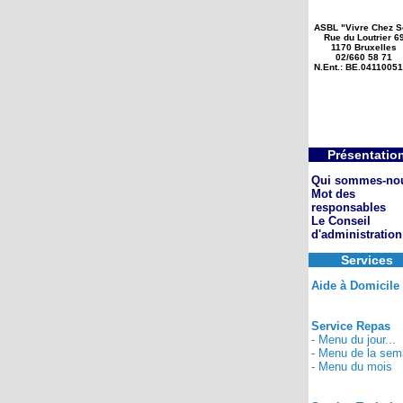
ASBL "Vivre Chez S
Rue du Loutrier 6
1170 Bruxelles
02/660 58 71
N.Ent.: BE.0411005
Présentatio
Qui sommes-no
Mot des
responsables
Le Conseil
d'administration
Services
Aide à Domicile
Service Repas
- Menu du jour...
- Menu de la sem
- Menu du mois